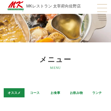
MKレストラン 太宰府向佐野店
メニュー
MENU
オススメ
コース
お食事
お飲み物
ランチ