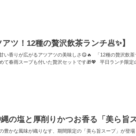
アツ！12種の贅沢飲茶ランチ🥟✨】
甘い香りが広がるアツアツの美味しさ😋🔥 「12種の贅沢飲
めて春雨スープも付いた贅沢セットです🎁💖 平日ランチ限定
沖縄の塩と厚削りかつお香る「美ら旨
の豊かな風味が織りなす、期間限定の「美ら旨スープ」が登場