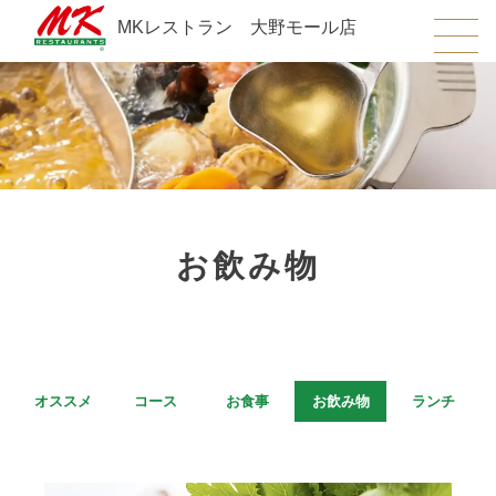
MKレストラン 大野モール店
お飲み物
オススメ
コース
お食事
お飲み物
ランチ