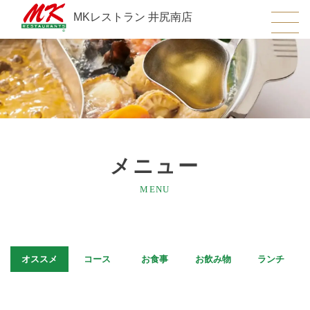
MKレストラン 井尻南店
メニュー
MENU
オススメ
コース
お食事
お飲み物
ランチ