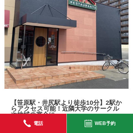
【笹原駅・井尻駅より徒歩10分】2駅か
らアクセス可能！近隣大学のサークル
や地域の宴会に。
電話
WEB予約
JR笹原駅と西鉄井尻駅の両方から徒歩圏内。学生さんのサ