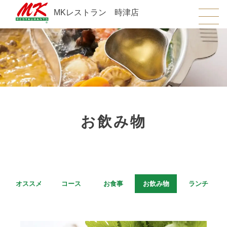
MKレストラン 時津店
お飲み物
オススメ
コース
お食事
お飲み物
ランチ