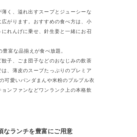
が薄く、溢れ出すスープとジューシーな
に広がります。おすすめの食べ方は、小
うにれんげに乗せ、針生姜と一緒にお召
の豊富な品揃えが食べ放題。
ビ餃子、ごま団子などのおなじみの飲茶
では、薄皮のスープたっぷりのプレミア
物の可愛いパンダまんや米粉のプルプル衣
チョンファンなどワンランク上の本格飲
頃なランチを豊富にご用意