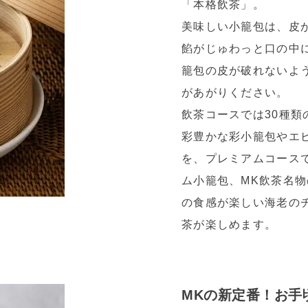
「本格飲茶」。
美味しい小籠包は、皮
餡がじゅわっと口の中
籠包の皮が破れないよ
があがりください。
飲茶コースでは30種類
彩豊かな彩小籠包やエ
を、プレミアムコース
ム小籠包、MK飲茶名
の食感が楽しい海老の
茶が楽しめます。
MKの新定番！お手