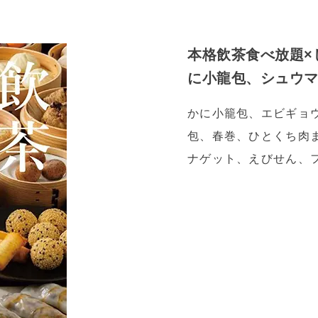
本格飲茶食べ放題×
に小龍包、シュウ
かに小籠包、エビギョ
包、春巻、ひとくち肉
ナゲット、えびせん、