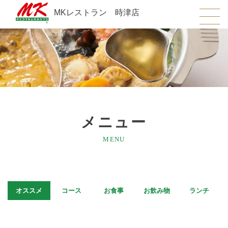
MKレストラン 時津店
メニュー
MENU
オススメ
コース
お食事
お飲み物
ランチ