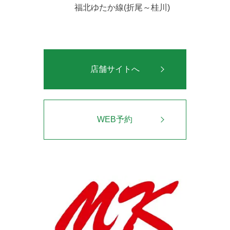
福北ゆたか線(折尾～桂川)
店舗サイトへ
WEB予約