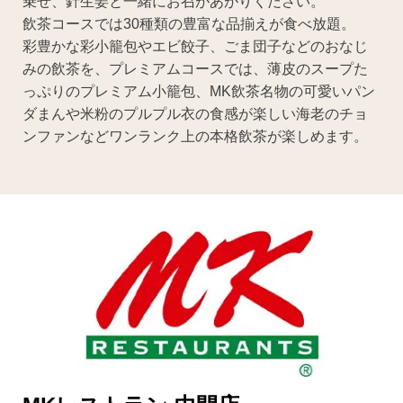
乗せ、針生姜と一緒にお召があがりください。
飲茶コースでは30種類の豊富な品揃えが食べ放題。
彩豊かな彩小籠包やエビ餃子、ごま団子などのおなじ
みの飲茶を、プレミアムコースでは、薄皮のスープた
っぷりのプレミアム小籠包、MK飲茶名物の可愛いパン
ダまんや米粉のプルプル衣の食感が楽しい海老のチョ
ンファンなどワンランク上の本格飲茶が楽しめます。