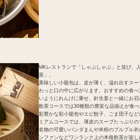
MKレストランで「しゃぶしゃぶ」と並び、
茶」。
美味しい小籠包は、皮が薄く、溢れ出すスー
わっと口の中に広がります。おすすめの食べ
いようにれんげに乗せ、針生姜と一緒にお召
飲茶コースでは30種類の豊富な品揃えが食べ
彩豊かな彩小籠包やエビ餃子、ごま団子など
ミアムコースでは、薄皮のスープたっぷりの
名物の可愛いパンダまんや米粉のプルプル衣
ンファンなどワンランク上の本格飲茶が楽し