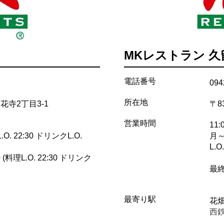
MKレストラン 
電話番号
094
所在地
市蓮花寺2丁目3-1
〒8
営業時間
11:
.O. 22:30 ドリンクL.O.
月～
L.O.
 (料理L.O. 22:30 ドリンク
最終
最寄り駅
花
西