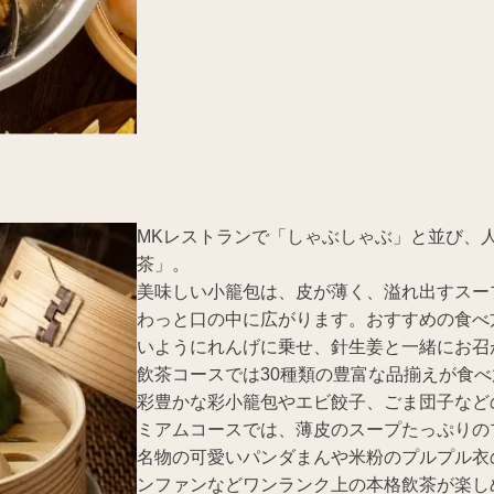
MKレストランで「しゃぶしゃぶ」と並び、
茶」。
美味しい小籠包は、皮が薄く、溢れ出すスー
わっと口の中に広がります。おすすめの食べ
いようにれんげに乗せ、針生姜と一緒にお召
飲茶コースでは30種類の豊富な品揃えが食べ
彩豊かな彩小籠包やエビ餃子、ごま団子など
ミアムコースでは、薄皮のスープたっぷりの
名物の可愛いパンダまんや米粉のプルプル衣
ンファンなどワンランク上の本格飲茶が楽し