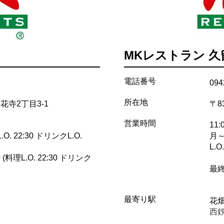
MKレストラン 
電話番号
094
所在地
市蓮花寺2丁目3-1
〒8
営業時間
11:
.O. 22:30 ドリンクL.O.
月～
L.O.
 (料理L.O. 22:30 ドリンク
最終
最寄り駅
花
西