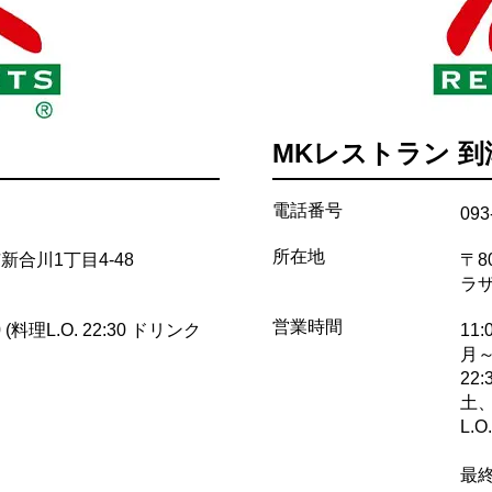
MKレストラン 到
電話番号
093
所在地
米市新合川1丁目4-48
〒8
ラ
営業時間
 (料理L.O. 22:30 ドリンク
11:
月～金
22:
土、
L.O.
最終