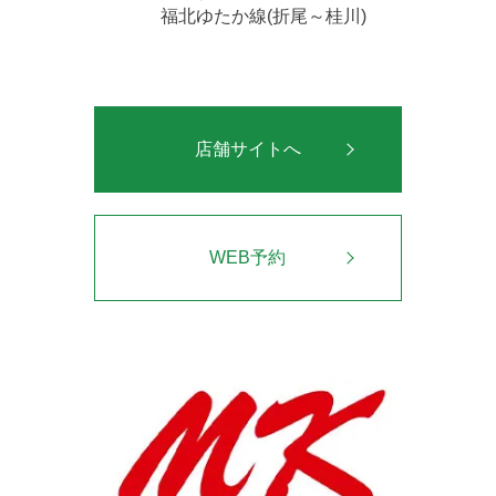
福北ゆたか線(折尾～桂川)
店舗サイトへ
WEB予約