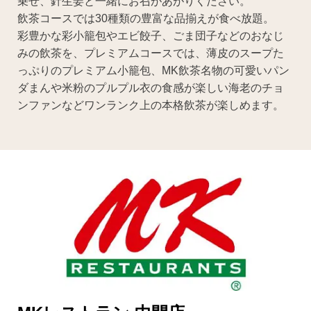
乗せ、針生姜と一緒にお召があがりください。
飲茶コースでは30種類の豊富な品揃えが食べ放題。
彩豊かな彩小籠包やエビ餃子、ごま団子などのおなじ
みの飲茶を、プレミアムコースでは、薄皮のスープた
っぷりのプレミアム小籠包、MK飲茶名物の可愛いパン
ダまんや米粉のプルプル衣の食感が楽しい海老のチョ
ンファンなどワンランク上の本格飲茶が楽しめます。