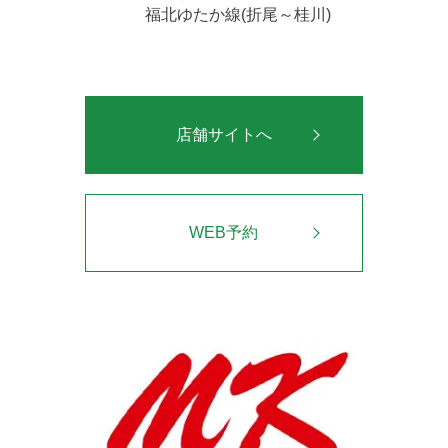
福北ゆたか線(折尾～桂川)
店舗サイトへ
WEB予約