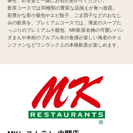
乗せ、針生姜と一緒にお召があがりください。
飲茶コースでは30種類の豊富な品揃えが食べ放題。
彩豊かな彩小籠包やエビ餃子、ごま団子などのおなじ
みの飲茶を、プレミアムコースでは、薄皮のスープた
っぷりのプレミアム小籠包、MK飲茶名物の可愛いパン
ダまんや米粉のプルプル衣の食感が楽しい海老のチョ
ンファンなどワンランク上の本格飲茶が楽しめます。