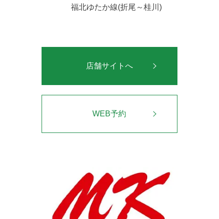
福北ゆたか線(折尾～桂川)
店舗サイトへ
WEB予約