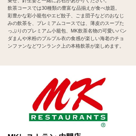
乗せ、針生姜と一緒にお召があがりください。
飲茶コースでは30種類の豊富な品揃えが食べ放題。
彩豊かな彩小籠包やエビ餃子、ごま団子などのおなじ
みの飲茶を、プレミアムコースでは、薄皮のスープた
っぷりのプレミアム小籠包、MK飲茶名物の可愛いパン
ダまんや米粉のプルプル衣の食感が楽しい海老のチョ
ンファンなどワンランク上の本格飲茶が楽しめます。