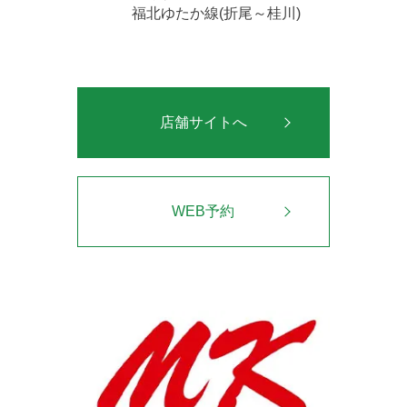
福北ゆたか線(折尾～桂川)
店舗サイトへ
WEB予約