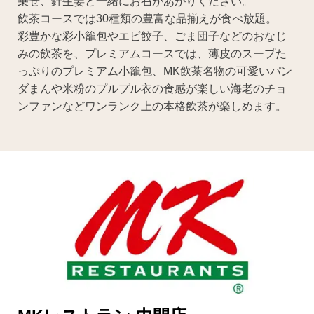
乗せ、針生姜と一緒にお召があがりください。
飲茶コースでは30種類の豊富な品揃えが食べ放題。
彩豊かな彩小籠包やエビ餃子、ごま団子などのおなじ
みの飲茶を、プレミアムコースでは、薄皮のスープた
っぷりのプレミアム小籠包、MK飲茶名物の可愛いパン
ダまんや米粉のプルプル衣の食感が楽しい海老のチョ
ンファンなどワンランク上の本格飲茶が楽しめます。