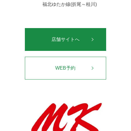
福北ゆたか線(折尾～桂川)
店舗サイトへ
WEB予約