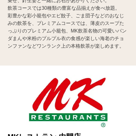
乗せ、針生姜と一緒にお召があがりください。
飲茶コースでは30種類の豊富な品揃えが食べ放題。
彩豊かな彩小籠包やエビ餃子、ごま団子などのおなじ
みの飲茶を、プレミアムコースでは、薄皮のスープた
っぷりのプレミアム小籠包、MK飲茶名物の可愛いパン
ダまんや米粉のプルプル衣の食感が楽しい海老のチョ
ンファンなどワンランク上の本格飲茶が楽しめます。