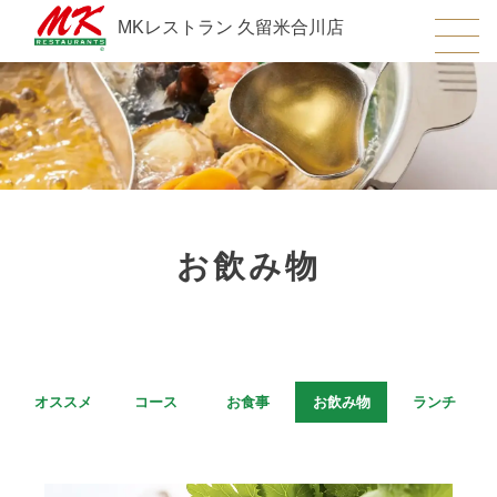
MKレストラン 久留米合川店
お飲み物
オススメ
コース
お食事
お飲み物
ランチ