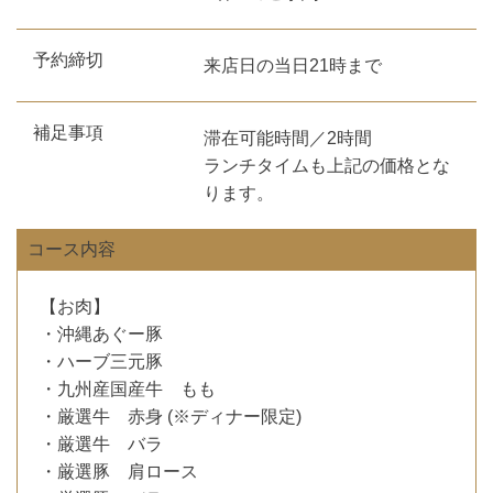
予約締切
来店日の当日21時まで
補足事項
滞在可能時間／2時間
ランチタイムも上記の価格とな
ります。
コース内容
【お肉】
・沖縄あぐー豚
・ハーブ三元豚
・九州産国産牛 もも
・厳選牛 赤身 (※ディナー限定)
・厳選牛 バラ
・厳選豚 肩ロース