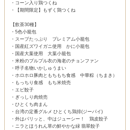
・コーン入り鶏つくね
・【期間限定】もずく鶏つくね
【飲茶30種】
・5色小籠包
・スープたっぷり プレミアム小籠包
・国産紅ズワイガニ使用 かに小籠包
・国産大葉使用 大葉小籠包
・米粉のプルプル衣の海老のチョンファン
・呼子名物いかしゅうまい
・ホロホロ豚肉ともちもち食感 中華粽（ちまき）
・もっちり食感 もち米焼売
・エビ餃子
・ぎっしり肉焼売
・ひとくち肉まん
・台湾の定番グルメ ひとくち鶏排(ジーパイ)
・外はパリッと、中はジューシー！ 鶏皮餃子
・ニラとほうれん草の鮮やかな緑 翡翠餃子