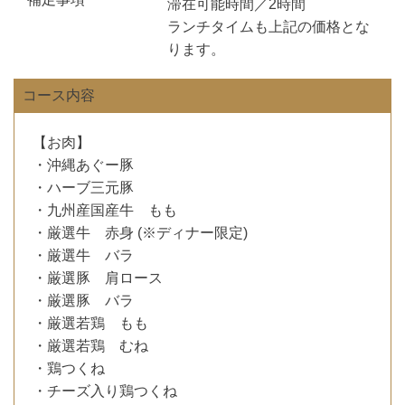
滞在可能時間／2時間
ランチタイムも上記の価格とな
ります。
コース内容
【お肉】
・沖縄あぐー豚
・ハーブ三元豚
・九州産国産牛 もも
・厳選牛 赤身 (※ディナー限定)
・厳選牛 バラ
・厳選豚 肩ロース
・厳選豚 バラ
・厳選若鶏 もも
・厳選若鶏 むね
・鶏つくね
・チーズ入り鶏つくね