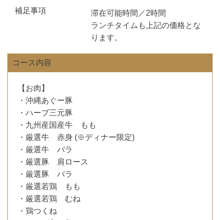
補足事項
滞在可能時間／2時間
ランチタイムも上記の価格とな
ります。
コース内容
【お肉】
・沖縄あぐー豚
・ハーブ三元豚
・九州産国産牛 もも
・厳選牛 赤身 (※ディナー限定)
・厳選牛 バラ
・厳選豚 肩ロース
・厳選豚 バラ
・厳選若鶏 もも
・厳選若鶏 むね
・鶏つくね