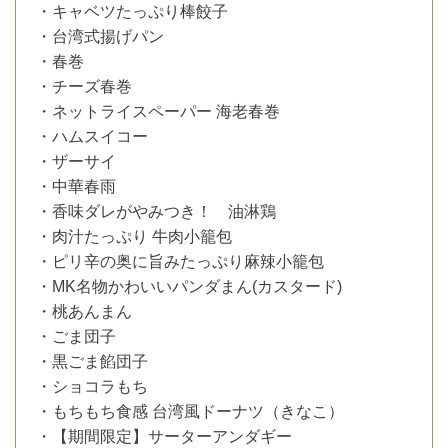
・キャベツたっぷり棒餃子
・台湾式揚げパン
・春巻
・チーズ春巻
・ネットライスペーパー 海老春巻
・ハムスイコー
・ザーサイ
・中華春雨
・香味ダレがやみつき！ 油淋鶏
・肉汁たっぷり 牛肉小籠包
・ピリ辛の奥に旨みたっぷり麻辣小籠包
・MK名物かわいいパンダまん(カスタード)
・桃あんまん
・ごま団子
・黒ごま餡団子
・ショコラもち
・もちもち食感 台湾風ドーナツ（きなこ）
・【期間限定】サーターアンダギー