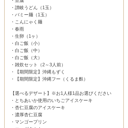
・豆腐
・讃岐うどん（1玉）
・バミー麺（1玉）
・こんにゃく麺
・春雨
・生卵（1ヶ）
・白ご飯（小）
・白ご飯（中）
・白ご飯（大）
・雑炊セット（2～3人前）
・【期間限定】沖縄もずく
・【期間限定】沖縄フー（くるま麩）
【選べるデザート】※お1人様1品お選びください
・とちあいか使用のいちごアイスケーキ
・杏仁豆腐のアイスケーキ
・濃厚杏仁豆腐
・マンゴープリン