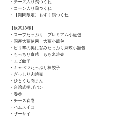
・チーズ入り鶏つくね
・コーン入り鶏つくね
・【期間限定】もずく鶏つくね
【飲茶18種】
・スープたっぷり プレミアム小籠包
・国産大葉使用 大葉小籠包
・ピリ辛の奥に旨みたっぷり麻辣小籠包
・もっちり食感 もち米焼売
・エビ餃子
・キャベツたっぷり棒餃子
・ぎっしり肉焼売
・ひとくち肉まん
・台湾式揚げパン
・春巻
・チーズ春巻
・ハムスイコー
・ザーサイ