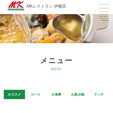
MKレストラン 伊都店
メニュー
MENU
オススメ
コース
お食事
お飲み物
ランチ