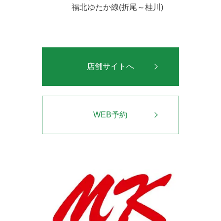
福北ゆたか線(折尾～桂川)
店舗サイトへ
WEB予約