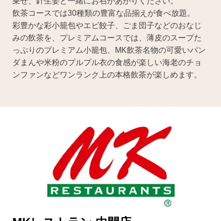
乗せ、針生姜と一緒にお召があがりください。
飲茶コースでは30種類の豊富な品揃えが食べ放題。
彩豊かな彩小籠包やエビ餃子、ごま団子などのおなじ
みの飲茶を、プレミアムコースでは、薄皮のスープた
っぷりのプレミアム小籠包、MK飲茶名物の可愛いパン
ダまんや米粉のプルプル衣の食感が楽しい海老のチョ
ンファンなどワンランク上の本格飲茶が楽しめます。