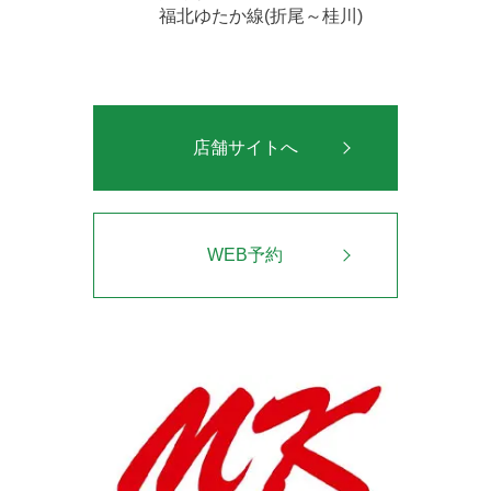
福北ゆたか線(折尾～桂川)
店舗サイトへ
WEB予約