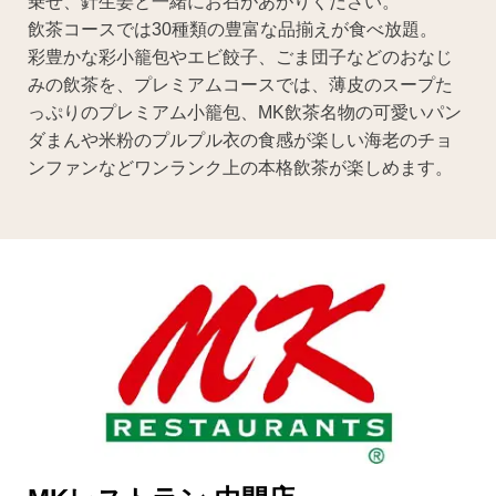
乗せ、針生姜と一緒にお召があがりください。
飲茶コースでは30種類の豊富な品揃えが食べ放題。
彩豊かな彩小籠包やエビ餃子、ごま団子などのおなじ
みの飲茶を、プレミアムコースでは、薄皮のスープた
っぷりのプレミアム小籠包、MK飲茶名物の可愛いパン
ダまんや米粉のプルプル衣の食感が楽しい海老のチョ
ンファンなどワンランク上の本格飲茶が楽しめます。