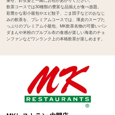
乗せ、針生姜と一緒にお召があがりください。
飲茶コースでは30種類の豊富な品揃えが食べ放題。
彩豊かな彩小籠包やエビ餃子、ごま団子などのおなじ
みの飲茶を、プレミアムコースでは、薄皮のスープた
っぷりのプレミアム小籠包、MK飲茶名物の可愛いパン
ダまんや米粉のプルプル衣の食感が楽しい海老のチョ
ンファンなどワンランク上の本格飲茶が楽しめます。