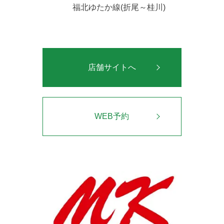
福北ゆたか線(折尾～桂川)
店舗サイトへ
WEB予約