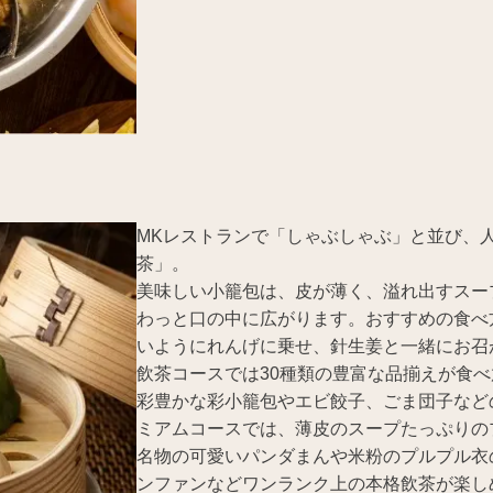
MKレストランで「しゃぶしゃぶ」と並び、
茶」。
美味しい小籠包は、皮が薄く、溢れ出すスー
わっと口の中に広がります。おすすめの食べ
いようにれんげに乗せ、針生姜と一緒にお召
飲茶コースでは30種類の豊富な品揃えが食べ
彩豊かな彩小籠包やエビ餃子、ごま団子など
ミアムコースでは、薄皮のスープたっぷりの
名物の可愛いパンダまんや米粉のプルプル衣
ンファンなどワンランク上の本格飲茶が楽し