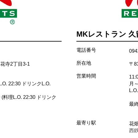
MKレストラン 
電話番号
094
所在地
市蓮花寺2丁目3-1
〒8
営業時間
11:
.O. 22:30 ドリンクL.O.
月～
L.O.
 (料理L.O. 22:30 ドリンク
最終
最寄り駅
花
西