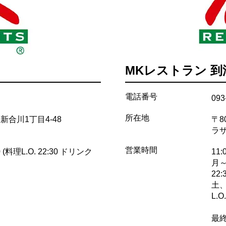
MKレストラン 到
電話番号
093
所在地
米市新合川1丁目4-48
〒8
ラ
営業時間
 (料理L.O. 22:30 ドリンク
11:
月～金
22:
土、
L.O.
最終