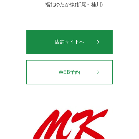
福北ゆたか線(折尾～桂川)
店舗サイトへ
WEB予約