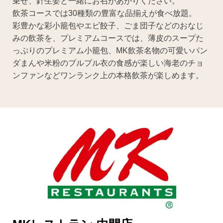
乗せ、針生姜と一緒にお召があがりください。
飲茶コースでは30種類の豊富な品揃えが食べ放題。
彩豊かな彩小籠包やエビ餃子、ごま団子などのおなじ
みの飲茶を、プレミアムコースでは、薄皮のスープた
っぷりのプレミアム小籠包、MK飲茶名物の可愛いパン
ダまんや米粉のプルプル衣の食感が楽しい海老のチョ
ンファンなどワンランク上の本格飲茶が楽しめます。