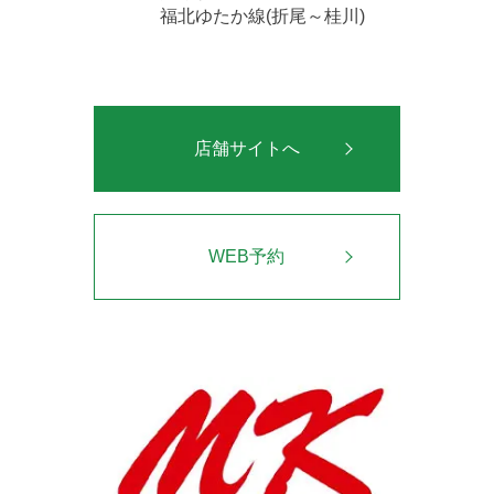
福北ゆたか線(折尾～桂川)
店舗サイトへ
WEB予約