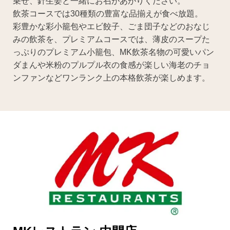
乗せ、針生姜と一緒にお召があがりください。
飲茶コースでは30種類の豊富な品揃えが食べ放題。
彩豊かな彩小籠包やエビ餃子、ごま団子などのおなじ
みの飲茶を、プレミアムコースでは、薄皮のスープた
っぷりのプレミアム小籠包、MK飲茶名物の可愛いパン
ダまんや米粉のプルプル衣の食感が楽しい海老のチョ
ンファンなどワンランク上の本格飲茶が楽しめます。