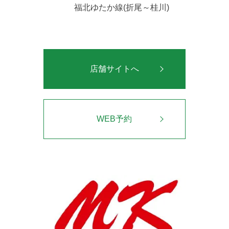
福北ゆたか線(折尾～桂川)
店舗サイトへ
WEB予約