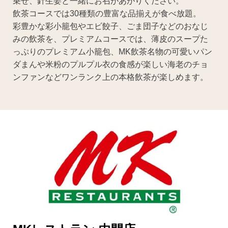
乗せ、針生姜と一緒にお召があがりください。
飲茶コースでは30種類の豊富な品揃えが食べ放題。
彩豊かな彩小籠包やエビ餃子、ごま団子などのおなじ
みの飲茶を、プレミアムコースでは、薄皮のスープた
っぷりのプレミアム小籠包、MK飲茶名物の可愛いパン
ダまんや米粉のプルプル衣の食感が楽しい海老のチョ
ンファンなどワンランク上の本格飲茶が楽しめます。