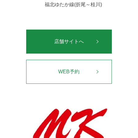
福北ゆたか線(折尾～桂川)
店舗サイトへ
WEB予約