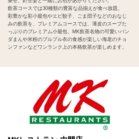
乗せ、針生姜と一緒にお召があがりください。
飲茶コースでは30種類の豊富な品揃えが食べ放題。
彩豊かな彩小籠包やエビ餃子、ごま団子などのおなじ
みの飲茶を、プレミアムコースでは、薄皮のスープた
っぷりのプレミアム小籠包、MK飲茶名物の可愛いパン
ダまんや米粉のプルプル衣の食感が楽しい海老のチョ
ンファンなどワンランク上の本格飲茶が楽しめます。