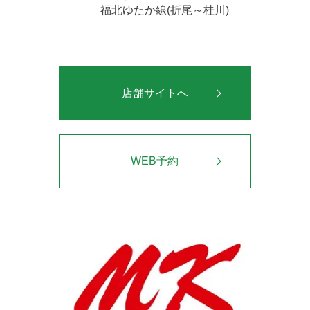
福北ゆたか線(折尾～桂川)
店舗サイトへ
WEB予約