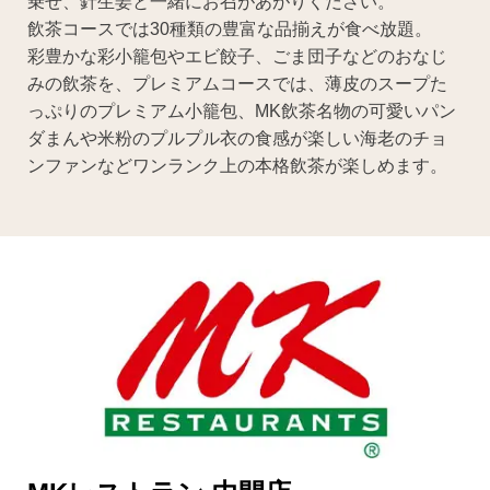
乗せ、針生姜と一緒にお召があがりください。
飲茶コースでは30種類の豊富な品揃えが食べ放題。
彩豊かな彩小籠包やエビ餃子、ごま団子などのおなじ
みの飲茶を、プレミアムコースでは、薄皮のスープた
っぷりのプレミアム小籠包、MK飲茶名物の可愛いパン
ダまんや米粉のプルプル衣の食感が楽しい海老のチョ
ンファンなどワンランク上の本格飲茶が楽しめます。