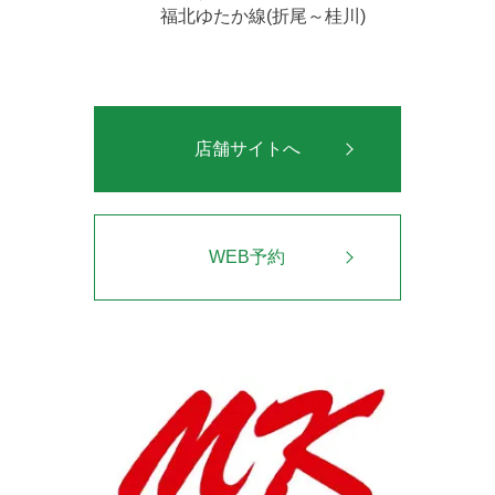
福北ゆたか線(折尾～桂川)
店舗サイトへ
WEB予約