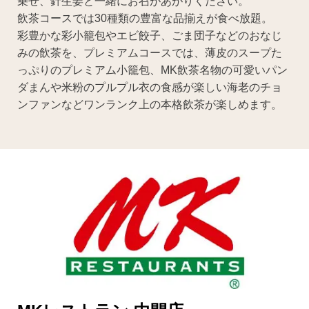
乗せ、針生姜と一緒にお召があがりください。
飲茶コースでは30種類の豊富な品揃えが食べ放題。
彩豊かな彩小籠包やエビ餃子、ごま団子などのおなじ
みの飲茶を、プレミアムコースでは、薄皮のスープた
っぷりのプレミアム小籠包、MK飲茶名物の可愛いパン
ダまんや米粉のプルプル衣の食感が楽しい海老のチョ
ンファンなどワンランク上の本格飲茶が楽しめます。