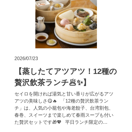
2026/07/23
【蒸したてアツアツ！12種の
贅沢飲茶ランチ🥟✨】
セイロを開ければ湯気と甘い香りが広がるアツ
アツの美味しさ😋🔥 「12種の贅沢飲茶ラン
チ」は、人気の小籠包や海老餃子、台湾割包、
春巻、スイーツまで楽しめて春雨スープも付い
た贅沢セットです🎁💖 平日ランチ限定の…