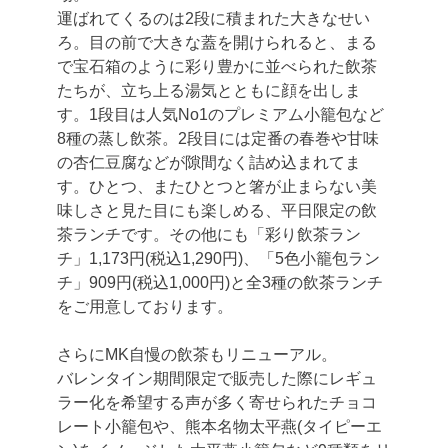
運ばれてくるのは2段に積まれた大きなせい
ろ。目の前で大きな蓋を開けられると、まる
で宝石箱のように彩り豊かに並べられた飲茶
たちが、立ち上る湯気とともに顔を出しま
す。1段目は人気No1のプレミアム小籠包など
8種の蒸し飲茶。2段目には定番の春巻や甘味
の杏仁豆腐などが隙間なく詰め込まれてま
す。ひとつ、またひとつと箸が止まらない美
味しさと見た目にも楽しめる、平日限定の飲
茶ランチです。その他にも「彩り飲茶ラン
チ」1,173円(税込1,290円)、「5色小籠包ラン
チ」909円(税込1,000円)と全3種の飲茶ランチ
をご用意しております。
さらにMK自慢の飲茶もリニューアル。
バレンタイン期間限定で販売した際にレギュ
ラー化を希望する声が多く寄せられたチョコ
レート小籠包や、熊本名物太平燕(タイピーエ