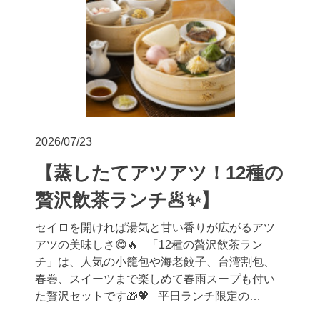
2026/07/23
【蒸したてアツアツ！12種の
贅沢飲茶ランチ🥟✨】
セイロを開ければ湯気と甘い香りが広がるアツ
アツの美味しさ😋🔥 「12種の贅沢飲茶ラン
チ」は、人気の小籠包や海老餃子、台湾割包、
春巻、スイーツまで楽しめて春雨スープも付い
た贅沢セットです🎁💖 平日ランチ限定の…