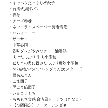
・キャベツたっぷり棒餃子
・台湾式揚げパン
・春巻
・チーズ春巻
・ネットライスペーパー 海老春巻
・ハムスイコー
・ザーサイ
・中華春雨
・香味ダレがやみつき！ 油淋鶏
・肉汁たっぷり 牛肉小籠包
・ピリ辛の奥に旨みたっぷり麻辣小籠包
・MK名物かわいいパンダまん(カスタード)
・桃あんまん
・ごま団子
・黒ごま餡団子
・ショコラもち
・もちもち食感 台湾風ドーナツ（きなこ）
・【期間限定】サーターアンダギー