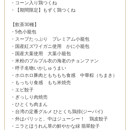
・コーン入り鶏つくね
・【期間限定】もずく鶏つくね
【飲茶30種】
・5色小籠包
・スープたっぷり プレミアム小籠包
・国産紅ズワイガニ使用 かに小籠包
・国産大葉使用 大葉小籠包
・米粉のプルプル衣の海老のチョンファン
・呼子名物いかしゅうまい
・ホロホロ豚肉ともちもち食感 中華粽（ちまき）
・もっちり食感 もち米焼売
・エビ餃子
・ぎっしり肉焼売
・ひとくち肉まん
・台湾の定番グルメ ひとくち鶏排(ジーパイ)
・外はパリッと、中はジューシー！ 鶏皮餃子
・ニラとほうれん草の鮮やかな緑 翡翠餃子