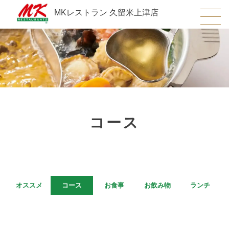
MKレストラン 久留米上津店
コース
オススメ
コース
お食事
お飲み物
ランチ