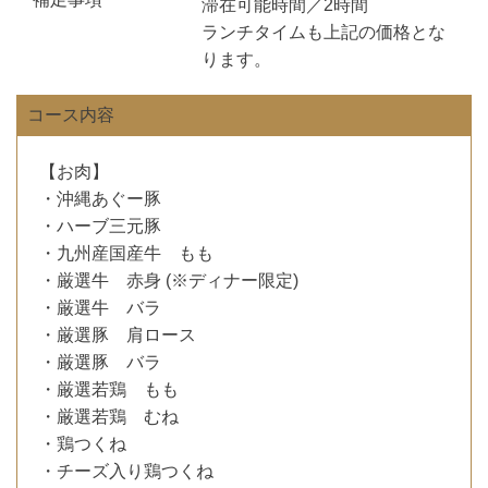
滞在可能時間／2時間
ランチタイムも上記の価格とな
ります。
コース内容
【お肉】
・沖縄あぐー豚
・ハーブ三元豚
・九州産国産牛 もも
・厳選牛 赤身 (※ディナー限定)
・厳選牛 バラ
・厳選豚 肩ロース
・厳選豚 バラ
・厳選若鶏 もも
・厳選若鶏 むね
・鶏つくね
・チーズ入り鶏つくね