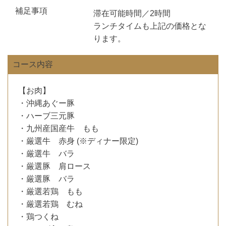
補足事項
滞在可能時間／2時間
ランチタイムも上記の価格とな
ります。
コース内容
【お肉】
・沖縄あぐー豚
・ハーブ三元豚
・九州産国産牛 もも
・厳選牛 赤身 (※ディナー限定)
・厳選牛 バラ
・厳選豚 肩ロース
・厳選豚 バラ
・厳選若鶏 もも
・厳選若鶏 むね
・鶏つくね