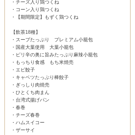
・チーズ入り鶏つくね
・コーン入り鶏つくね
・【期間限定】もずく鶏つくね
【飲茶18種】
・スープたっぷり プレミアム小籠包
・国産大葉使用 大葉小籠包
・ピリ辛の奥に旨みたっぷり麻辣小籠包
・もっちり食感 もち米焼売
・エビ餃子
・キャベツたっぷり棒餃子
・ぎっしり肉焼売
・ひとくち肉まん
・台湾式揚げパン
・春巻
・チーズ春巻
・ハムスイコー
・ザーサイ