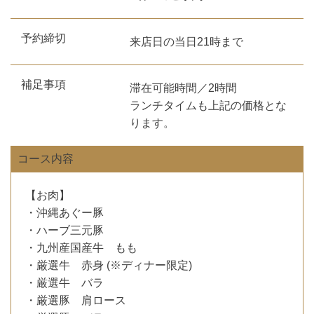
予約締切
来店日の当日21時まで
補足事項
滞在可能時間／2時間
ランチタイムも上記の価格とな
ります。
コース内容
【お肉】
・沖縄あぐー豚
・ハーブ三元豚
・九州産国産牛 もも
・厳選牛 赤身 (※ディナー限定)
・厳選牛 バラ
・厳選豚 肩ロース