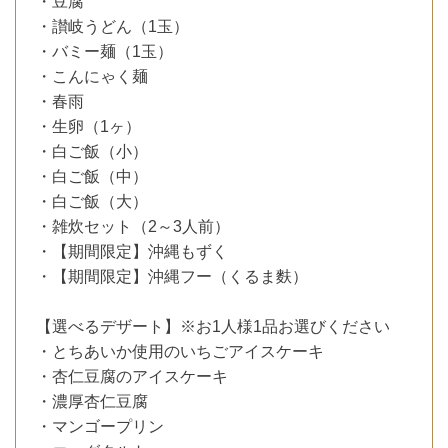
・豆腐
・讃岐うどん（1玉）
・バミー麺（1玉）
・こんにゃく麺
・春雨
・生卵（1ヶ）
・白ご飯（小）
・白ご飯（中）
・白ご飯（大）
・雑炊セット（2～3人前）
・【期間限定】沖縄もずく
・【期間限定】沖縄フー（くるま麩）
【選べるデザート】※お1人様1品お選びください
・とちあいか使用のいちごアイスケーキ
・杏仁豆腐のアイスケーキ
・濃厚杏仁豆腐
・マンゴープリン