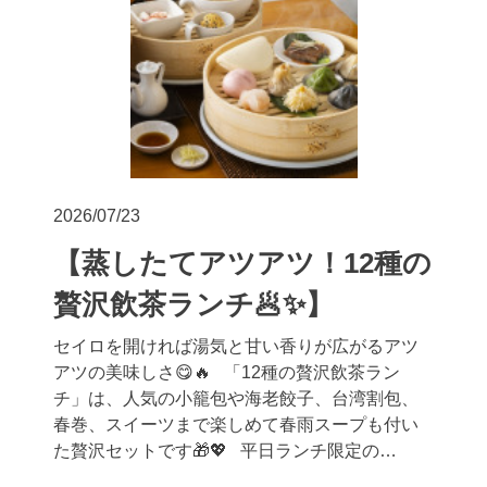
2026/07/23
【蒸したてアツアツ！12種の
贅沢飲茶ランチ🥟✨】
セイロを開ければ湯気と甘い香りが広がるアツ
アツの美味しさ😋🔥 「12種の贅沢飲茶ラン
チ」は、人気の小籠包や海老餃子、台湾割包、
春巻、スイーツまで楽しめて春雨スープも付い
た贅沢セットです🎁💖 平日ランチ限定の…