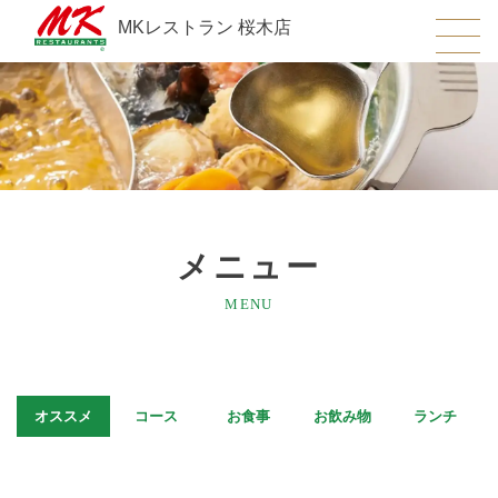
MKレストラン 桜木店
メニュー
MENU
オススメ
コース
お食事
お飲み物
ランチ