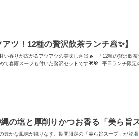
アツ！12種の贅沢飲茶ランチ🥟✨】
甘い香りが広がるアツアツの美味しさ😋🔥 「12種の贅沢飲
めて春雨スープも付いた贅沢セットです🎁💖 平日ランチ限定
沖縄の塩と厚削りかつお香る「美ら旨
の豊かな風味が織りなす、期間限定の「美ら旨スープ」が登場