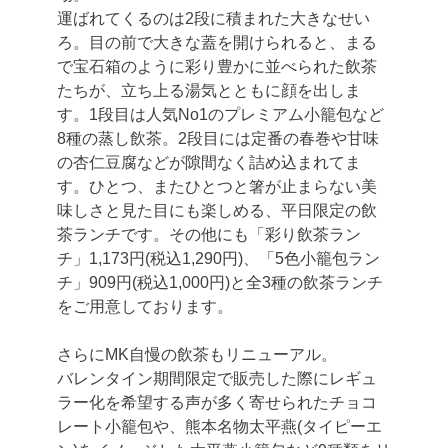
運ばれてくるのは2段に積まれた大きなせい
ろ。目の前で大きな蓋を開けられると、まる
で宝石箱のように彩り豊かに並べられた飲茶
たちが、立ち上る湯気とともに顔を出しま
す。1段目は人気No1のプレミアム小籠包など
8種の蒸し飲茶。2段目には定番の春巻や甘味
の杏仁豆腐などが隙間なく詰め込まれてま
す。ひとつ、またひとつと箸が止まらない美
味しさと見た目にも楽しめる、平日限定の飲
茶ランチです。その他にも「彩り飲茶ラン
チ」1,173円(税込1,290円)、「5色小籠包ラン
チ」909円(税込1,000円)と全3種の飲茶ランチ
をご用意しております。
さらにMK自慢の飲茶もリニューアル。
バレンタイン期間限定で販売した際にレギュ
ラー化を希望する声が多く寄せられたチョコ
レート小籠包や、熊本名物太平燕(タイピーエ